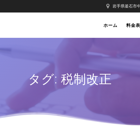
岩手県釜石市中妻
ホーム
料金
タグ:
税制改正