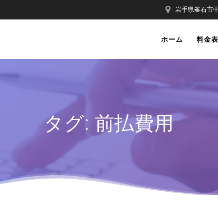
岩手県釜石市中妻
ホーム
料金
タグ:
前払費用